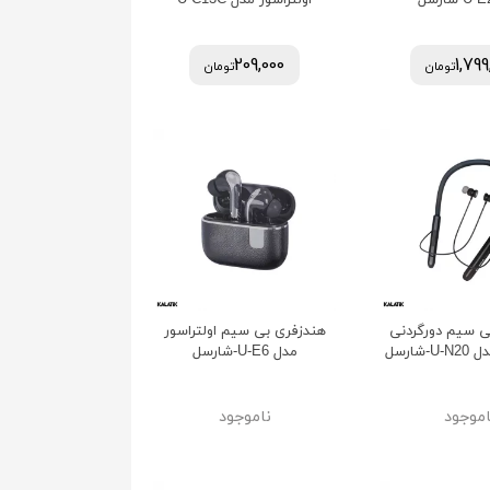
اولتراسور مدل U-C13C
209,000
1,799
تومان
تومان
ی سیم دورگردنی
هندزفری بی سیم اولتراسور
-شارسل
مدل U-E6-شارسل
اموجود
ناموجود