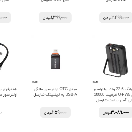
UW2-شارسل
مدل U-E7-شارسل
مدل U-E2-شارسل
,000
1,399,000
2,499,000
تومان
تومان
مبدل برق 3 به 2 نکسون مدل T5-شارسل
پاور بانک 22.5 وات اولتراسور
مبدل OTG اولتراسور مادگی
هندزفری ب
مدل U-PW5 ظرفیت 10000
USB-A به لایتنینگ-شارسل
اولتراسور مدل U-N20
279,000
449,
36%
لی آمپر ساعت-شارسل
179,000
تومان
تومان
3,089,000
259,000
ن
تومان
تومان