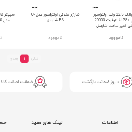
پاور بانک 22.5 وات اولتراسور
شارژر فندکی اولتراسور مدل U-
اسپیکر قاب
مدل +U-P8 ظرفیت 20000
B3-شارسل
مدل U-S40-شارسل
لی آمپر ساعت-شارسل
ناموجود
ناموجود
ن
قبلی
بعدی
1
10 روز ضمانت بازگشت
ضمانت اصالت کالا
اطلاعات
لینک های مفید
حسا