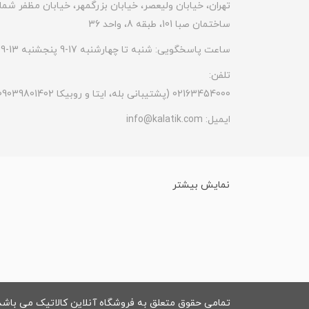
تهران، خیابان ولیعصر، خیابان بزرگمهر، خیابان مظفر شما
ساختمان صبا 101، طبقه 8، واحد 36
ساعت پاسخگویی: شنبه تا چهارشنبه 17-9 پنجشنبه 13-9
تلفن:
(پشتیبانی بله، ایتا و روبیکا 09039801402) 02163454000
ایمیل:
info@kalatik.com
نمایش بیشتر
تمامی حقوق متعلق به فروشگاه آنلاین کالاتیک می باشد