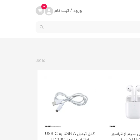
0
ورود / ثبت نام
15 کالا
 سیم اولتراسور
کابل تبدیل USB-A به USB-C